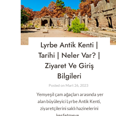
Lyrbe Antik Kenti |
Tarihi | Neler Var? |
Ziyaret Ve Giriş
Bilgileri
Posted on
Mart 26, 2023
Yemyeşil çam ağaçları arasında yer
alan büyüleyici Lyrbe Antik Kenti,
ziyaretçilerini saklı hazinelerini
keşfetmeye…