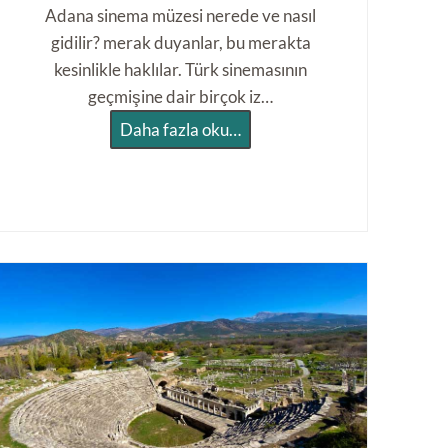
Adana sinema müzesi nerede ve nasıl
gidilir? merak duyanlar, bu merakta
kesinlikle haklılar. Türk sinemasının
geçmişine dair birçok iz…
A
Daha fazla oku…
d
a
n
a
S
i
n
e
m
a
M