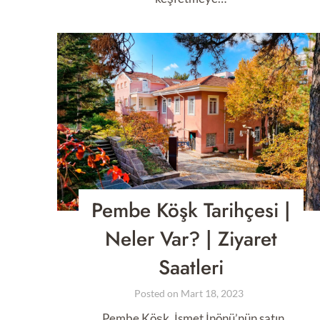
Pembe Köşk Tarihçesi |
Neler Var? | Ziyaret
Saatleri
Posted on
Mart 18, 2023
Pembe Köşk, İsmet İnönü’nün satın