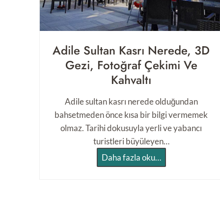
ı
S
a
r
Adile Sultan Kasrı Nerede, 3D
a
Gezi, Fotoğraf Çekimi Ve
y
Kahvaltı
ı
H
Adile sultan kasrı nerede olduğundan
a
bahsetmeden önce kısa bir bilgi vermemek
k
olmaz. Tarihi dokusuyla yerli ve yabancı
k
turistleri büyüleyen…
ı
A
Daha fazla oku…
n
d
d
i
a
l
B
e
i