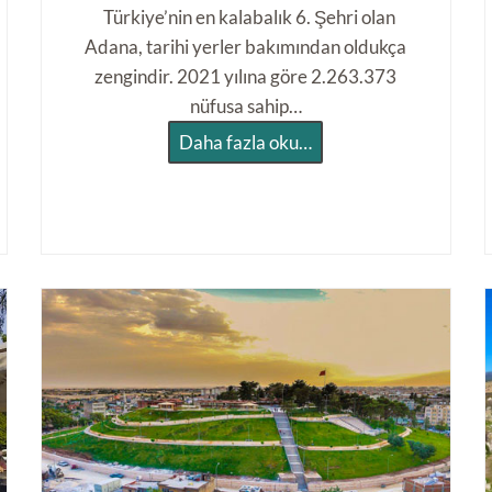
Türkiye’nin en kalabalık 6. Şehri olan
Adana, tarihi yerler bakımından oldukça
zengindir. 2021 yılına göre 2.263.373
nüfusa sahip…
A
Daha fazla oku…
d
a
n
a
G
e
z
i
l
e
c