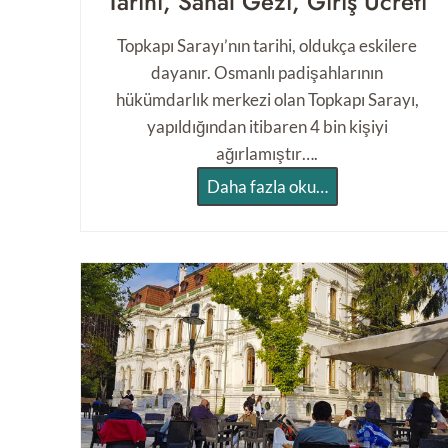
Tarihi, Sanal Gezi, Giriş Ücreti
Topkapı Sarayı’nın tarihi, oldukça eskilere
dayanır. Osmanlı padişahlarının
hükümdarlık merkezi olan Topkapı Sarayı,
yapıldığından itibaren 4 bin kişiyi
ağırlamıştır….
2
Daha fazla oku…
0
2
3
T
o
p
k
a
p