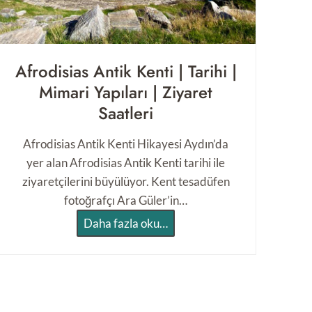
ü
z
e
s
Afrodisias Antik Kenti | Tarihi |
i
Mimari Yapıları | Ziyaret
N
Saatleri
e
r
Afrodisias Antik Kenti Hikayesi Aydın’da
e
yer alan Afrodisias Antik Kenti tarihi ile
d
ziyaretçilerini büyülüyor. Kent tesadüfen
e
fotoğrafçı Ara Güler’in…
N
A
Daha fazla oku…
a
f
s
r
ı
o
l
d
G