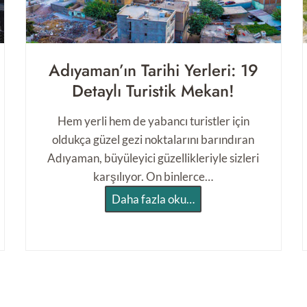
e
k
T
a
Adıyaman’ın Tarihi Yerleri: 19
r
Detaylı Turistik Mekan!
i
h
Hem yerli hem de yabancı turistler için
i
oldukça güzel gezi noktalarını barındıran
Y
Adıyaman, büyüleyici güzellikleriyle sizleri
e
karşılıyor. On binlerce…
r
A
Daha fazla oku…
l
d
e
ı
r
y
:
a
E
m
n